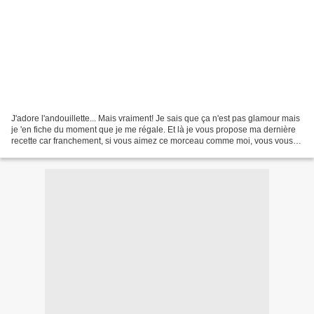
J'adore l'andouillette... Mais vraiment! Je sais que ça n'est pas glamour mais
je 'en fiche du moment que je me régale. Et là je vous propose ma dernière
recette car franchement, si vous aimez ce morceau comme moi, vous vous
régalerez j'en suis certaine...