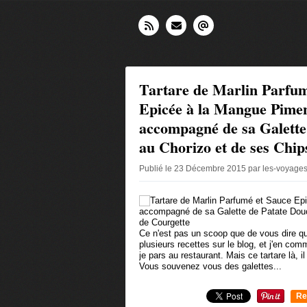
Tartare de Marlin Parfum
Epicée à la Mangue Pimen
accompagné de sa Galette
au Chorizo et de ses Chip
Publié le 23 Décembre 2015 par les-voyages
Ce n'est pas un scoop que de vous dire que 
plusieurs recettes sur le blog, et j'en co
je pars au restaurant. Mais ce tartare là, il 
Vous souvenez vous des galettes...
Re