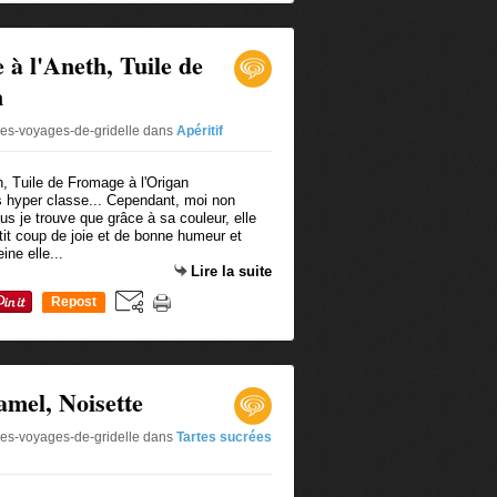
à l'Aneth, Tuile de
n
les-voyages-de-gridelle
dans
Apéritif
s hyper classe... Cependant, moi non
us je trouve que grâce à sa couleur, elle
tit coup de joie et de bonne humeur et
ine elle...
Lire la suite
Repost
0
amel, Noisette
les-voyages-de-gridelle
dans
Tartes sucrées