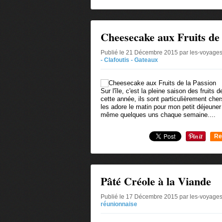
0
Cheesecake aux Fruits de 
Publié le 21 Décembre 2015 par les-voyages
- Clafoutis - Gateaux
Sur l'île, c'est la pleine saison des fruit
cette année, ils sont particulièrement ch
les adore le matin pour mon petit déjeuner
même quelques uns chaque semaine....
Re
0
Pâté Créole à la Viande
Publié le 17 Décembre 2015 par les-voyages
réunionnaise