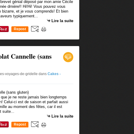
brevet génial déposé par mon amie Cécile
née drnière!! Hi!Hi! Vous pouvez vous
bizarre, et je vous comprends! Et bien
saveurs typiquement...
Lire la suite
Repost
0
lat Cannelle (sans
les-voyages-de-gridelle
dans
Cakes -
e que je ne reste jamais bien longtemps
! Celui-ci est de saison et parfait aussi
mille au moment des fêtes, car il est
 suite...
Lire la suite
Repost
0