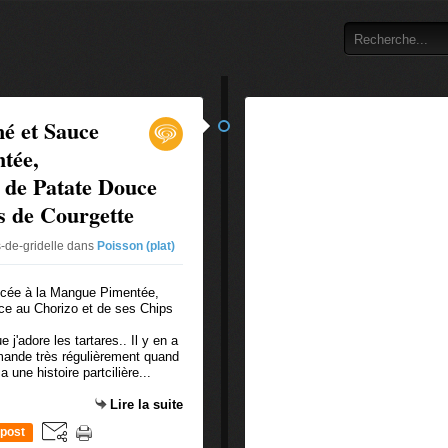
é et Sauce
tée,
 de Patate Douce
s de Courgette
-de-gridelle
dans
Poisson (plat)
j'adore les tartares.. Il y en a
mmande très régulièrement quand
a une histoire partcilière...
Lire la suite
post