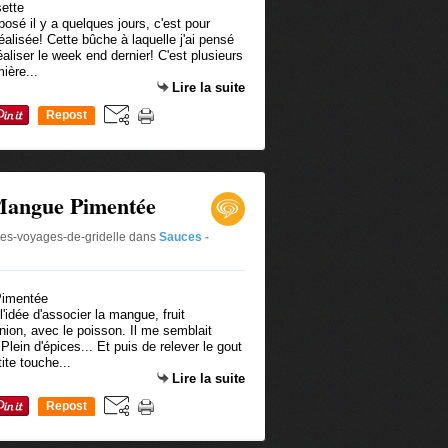
osé il y a quelques jours, c'est pour
réalisée! Cette bûche à laquelle j'ai pensé
aliser le week end dernier! C'est plusieurs
ière...
Lire la suite
Repost
0
 Mangue Pimentée
les-voyages-de-gridelle
dans
Sauces -
l'idée d'associer la mangue, fruit
ion, avec le poisson. Il me semblait
Plein d'épices... Et puis de relever le gout
ite touche...
Lire la suite
Repost
0