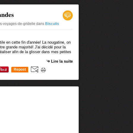
andes
es-voyages-de-gridelle
dans
Biscuits
tile en cette fin d'année! La nougatine, on
re grande majorité! J'ai décidé pour la
éaliser afin de la glisser dans mes petites
Lire la suite
Repost
0