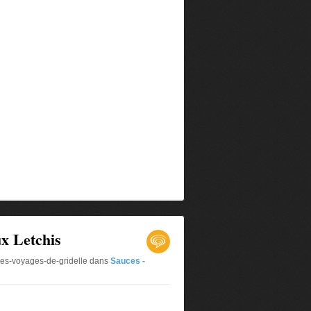
x Letchis
les-voyages-de-gridelle
dans
Sauces -