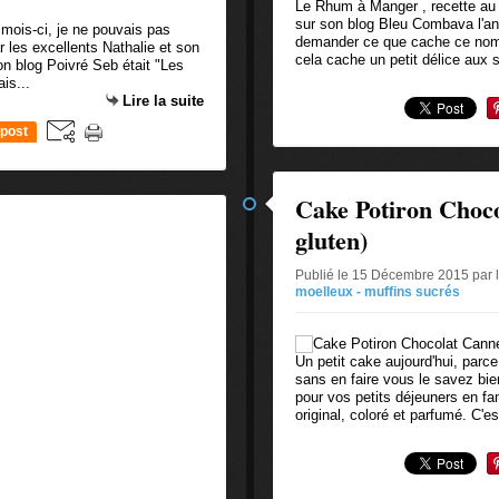
Le Rhum à Manger , recette au 
sur son blog Bleu Combava l'an
mois-ci, je ne pouvais pas
demander ce que cache ce nom 
r les excellents Nathalie et son
cela cache un petit délice aux 
n blog Poivré Seb était "Les
is...
Lire la suite
post
Cake Potiron Choco
gluten)
Publié le 15 Décembre 2015 par 
moelleux - muffins sucrés
Un petit cake aujourd'hui, parc
sans en faire vous le savez bien
pour vos petits déjeuners en fa
original, coloré et parfumé. C'est