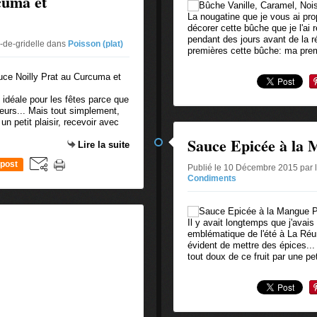
cuma et
La nougatine que je vous ai prop
décorer cette bûche que je l'ai 
pendant des jours avant de la ré
-de-gridelle
dans
Poisson (plat)
premières cette bûche: ma prem
 idéale pour les fêtes parce que
saveurs... Mais tout simplement,
un petit plaisir, recevoir avec
Sauce Epicée à la
Lire la suite
post
Publié le 10 Décembre 2015 par 
Condiments
Il y avait longtemps que j'avais 
emblématique de l'été à La Réun
évident de mettre des épices... 
tout doux de ce fruit par une pet