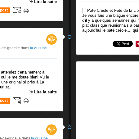
Lire la suite
post
Je vous fais une blague encore
d'il y a quelques semaines qui 
plat classique réunionnais à ba
aujourd'hui le pâté créole.... qui
-de-gridelle
dans
la cuisine
 attendez certainement à
n oui je me doute bien! Vu le
ne originalité près à La
ri et...
Lire la suite
post
s-de-gridelle
dans
la cuisine