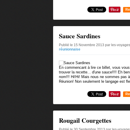
Re
0
Sauce Sardines
Publié le 15 Novembre 2013 par les-voyages
réunionnaise
En commencant à lire ce billet, vous vous
trouver la recette... d'une sauce!!!! Eh be
nom!!! Hi!Hi! Mais nous ne sommes pas à u
Réunion! Non seulement le langage est fleu
Re
0
Rougail Courgettes
Publié le 30 Septembre 2013 par les-voyage