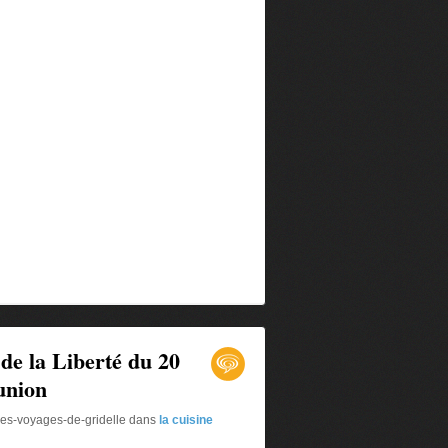
 de la Liberté du 20
union
les-voyages-de-gridelle
dans
la cuisine