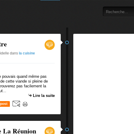
tre
ridelle
dans
la cuisine
 ne pouvais quand même pas
de cette viande si pleine de
trouverez pas facilement la
t...
Lire la suite
post
de La Réunion