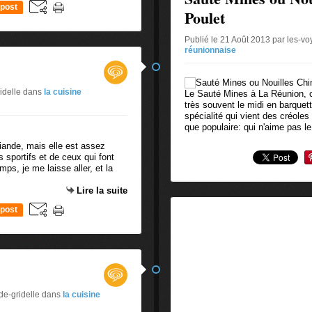
post
Poulet
Publié le 21 Août 2013 par les-v
réunionnaise
idelle
dans
la cuisine
Le Sauté Mines à La Réunion, c
très souvent le midi en barquet
spécialité qui vient des créoles
que populaire: qui n'aime pas le
viande, mais elle est assez
 sportifs et de ceux qui font
mps, je me laisse aller, et la
Lire la suite
post
de-gridelle
dans
la cuisine