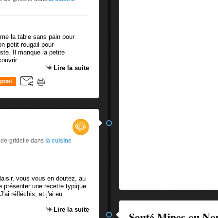
me la table sans pain pour
n petit rougail pour
ste. Il manque la petite
ouvrir...
Lire la suite
post
-de-gridelle
dans
la cuisine
laisir, vous vous en doutez, au
de présenter une recette typique
ai réfléchis, et j'ai eu
Lire la suite
Sauté Mines ou Nou