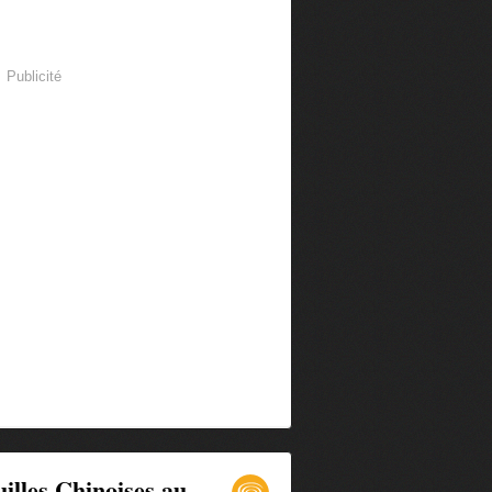
Publicité
illes Chinoises au