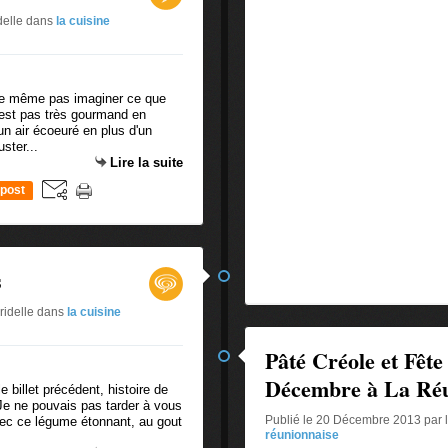
delle
dans
la cuisine
se même pas imaginer ce que
n'est pas très gourmand en
 un air écoeuré en plus d'un
ster...
Lire la suite
post
s
ridelle
dans
la cuisine
Pâté Créole et Fête
Décembre à La Ré
e billet précédent, histoire de
 Je ne pouvais pas tarder à vous
Publié le 20 Décembre 2013 par 
avec ce légume étonnant, au gout
réunionnaise