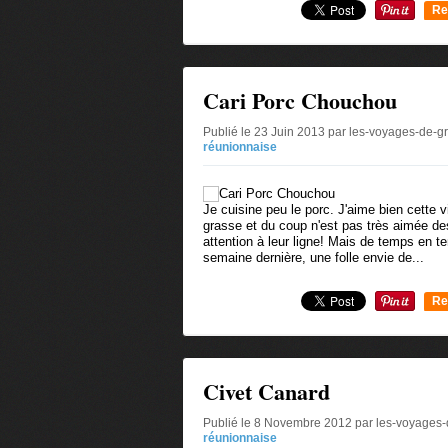
Re
0
Cari Porc Chouchou
Publié le 23 Juin 2013 par les-voyages-de-gr
réunionnaise
Je cuisine peu le porc. J'aime bien cette 
grasse et du coup n'est pas très aimée des
attention à leur ligne! Mais de temps en te
semaine dernière, une folle envie de...
Re
0
Civet Canard
Publié le 8 Novembre 2012 par les-voyages-
réunionnaise