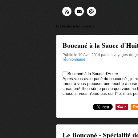
la cuisine reunionnaise
Boucané à la Sauce d'Hui
Publié le 10 Avril 2014 par les-voyages-de-g
réunionnaise
Après vous avoir parlé du boucanné , je
tarder à vous proposer une recette à base 
caractère! Bien sûr je pense que vous ne 
chose si vous n'êtes pas sur l'île, mais peu
Re
0
Le Boucané - Spécialité 