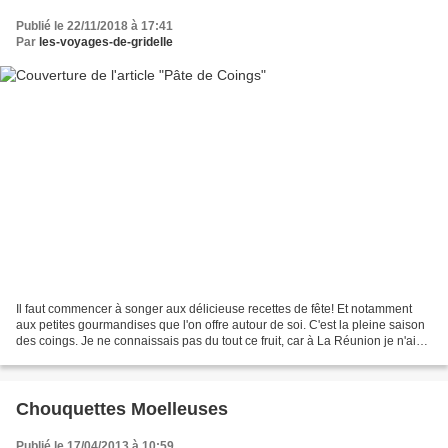
Publié le 22/11/2018 à 17:41
Par
les-voyages-de-gridelle
Il faut commencer à songer aux délicieuse recettes de fête! Et notamment
aux petites gourmandises que l'on offre autour de soi. C'est la pleine saison
des coings. Je ne connaissais pas du tout ce fruit, car à La Réunion je n'ai
pas le souvenir d'en avoir...
Chouquettes Moelleuses
Publié le 17/04/2013 à 10:59