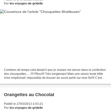
Par
les-voyages-de-gridelle
Combien de temps cela faisait il que je voulais me lancer dans la confection
des chouquettes......!!!! Pfiou!!!! Très longtemps! Mais une raison toute bête
m'en empêchait: impossible de trouver du sucre perlé sur mon île!!!! C'est
bête, hein?! Alors,...
Orangettes au Chocolat
Publié le 27/03/2013 à 03:21
Par
les-voyages-de-gridelle