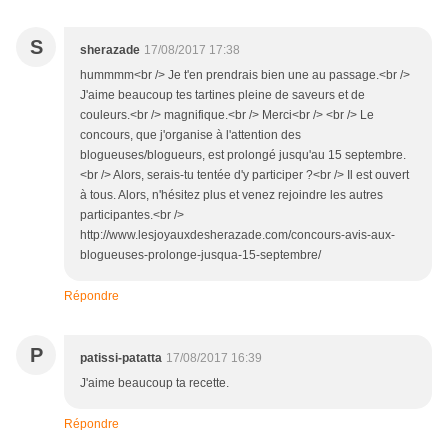
S
sherazade
17/08/2017 17:38
hummmm<br /> Je t'en prendrais bien une au passage.<br />
J'aime beaucoup tes tartines pleine de saveurs et de
couleurs.<br /> magnifique.<br /> Merci<br /> <br /> Le
concours, que j'organise à l'attention des
blogueuses/blogueurs, est prolongé jusqu'au 15 septembre.
<br /> Alors, serais-tu tentée d'y participer ?<br /> Il est ouvert
à tous. Alors, n'hésitez plus et venez rejoindre les autres
participantes.<br />
http://www.lesjoyauxdesherazade.com/concours-avis-aux-
blogueuses-prolonge-jusqua-15-septembre/
Répondre
P
patissi-patatta
17/08/2017 16:39
J'aime beaucoup ta recette.
Répondre