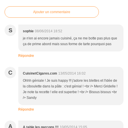
Ajouter un commentaire
S
sophie
08/06/2014 18:52
je n'en ai encore jamais cuisiné, ça ne me botte pas plus que
ça de prime abord mais sous forme de tarte pourquoi pas
Répondre
C
CuisinetCigares.com
13/05/2014 16:02
Ohhh géniale ! Je suis happy !!! j'adore les blettes et l'idée de
la ciboulette dans la pâte : c'est génial ! <br /> Merci Gridelle !
Je note ta recette ! elle est superbe ! <br /> Bisous bisous <br
/> Sandy
Répondre
A
A table les garçons !!!
10/05/2014 15:05