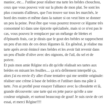
manioc, etc... J'utilise pour réaliser ma tarte les brèdes chouchou,
ceux que vous pouvez voir sur la photo de mon plat. Se sont les
plus courants d'ailleurs, que l'on trouve sur tous les marchés, le
bord des routes et même dans la nature si on veut bien se donner
un peu la peine. Peut être que vous pourrez trouver ce légume très
consommé ici dans une épicerie spécialisée, mais si ce n'est pas le
cas, vous pouvez le remplacer par un mélange de blettes et
d'épinards frais, car je dirais que le gout des brèdes se rapprochent
un peu d'un mix de ces deux légumes là. En général, je réalise ma
tarte après avoir émincé mes brèdes et les avoir fait revenir dans
un peu d'huile d'olive avec des oignons, de l'ail, du sel et de
poivre.
Et puis mon amie Régine m'a dit qu'elle réalisait ses tartes aux
brèdes en mixant les feuilles.... ça m'a drôlement interpellé ça,
alors j'ai eu envie d'y aller d'une tentative qui me semble originale:
réaliser une crème à base de brèdes et l'utiliser dans ma pâte à
tarte. J'en ai profité pour essayer l'alliance avec la ciboulette et là,
grande découverte: une tarte qui en jette parce qu'elle a une
couleur originale, et surtout beaucoup de gout! Je suis ravie de cet
essai, et merci Régine!!!!