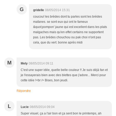
G
gridelle
08/05/2014 15:31
coucou! les brèdes dont tu parles sont les brèdes
mafanes. se sont eux qui ont le fameux
&quot;pompon' jaune qui est excellent dans les plats
malgaches mais qu'en effet certains ne supportent
pas. Les brèdes chouchou ou pak choi n'ont pas
cela, que du vert. bonne après midi
M
Mely
08/05/2014 09:11
C'est une super idée, quelle belle couleur !! Je suis déjà fan et
je l'essayerais bien avec des blettes que j'adore... Merci pour
cette idée !<br /> Bises, bon jeudi.
Répondre
L
Lucie
08/05/2014 09:04
Super visuel, ça a l'air bon et ça sent bon le printemps, ah