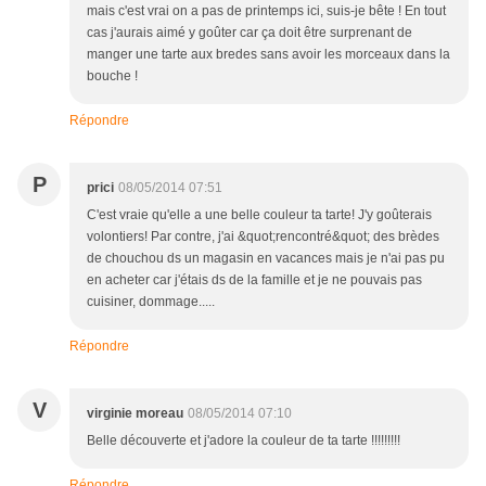
mais c'est vrai on a pas de printemps ici, suis-je bête ! En tout
cas j'aurais aimé y goûter car ça doit être surprenant de
manger une tarte aux bredes sans avoir les morceaux dans la
bouche !
Répondre
P
prici
08/05/2014 07:51
C'est vraie qu'elle a une belle couleur ta tarte! J'y goûterais
volontiers! Par contre, j'ai &quot;rencontré&quot; des brèdes
de chouchou ds un magasin en vacances mais je n'ai pas pu
en acheter car j'étais ds de la famille et je ne pouvais pas
cuisiner, dommage.....
Répondre
V
virginie moreau
08/05/2014 07:10
Belle découverte et j'adore la couleur de ta tarte !!!!!!!!!
Répondre